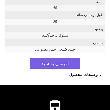
سایز
40
طول برحسب سانت
25
وضعیت
استوک درحد آکبند
مناسب
چمن طبیعی, چمن مصنوعی
افزودن به سبد
توضیحات محصول