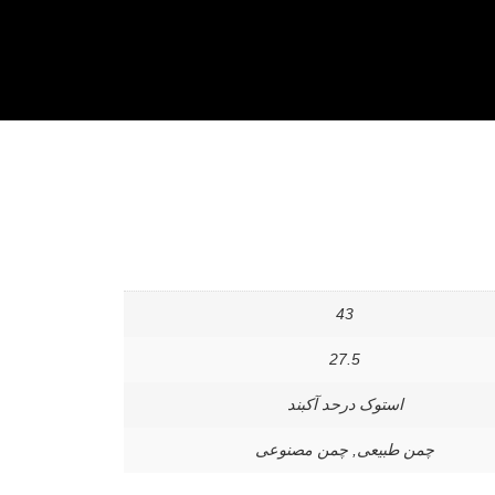
43
27.5
استوک درحد آکبند
چمن طبیعی, چمن مصنوعی