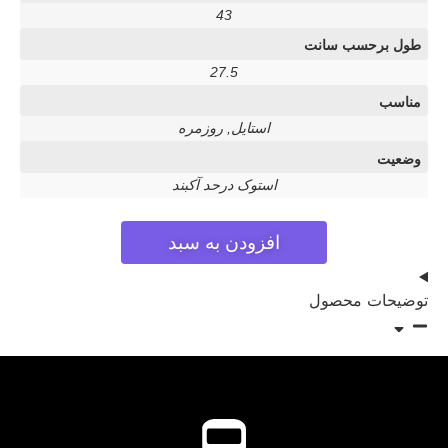
43
طول برحسب سانت
27.5
مناسب
استایل, روزمره
وضعیت
استوک درحد آکبند
افزودن به سبد
توضیحات محصول