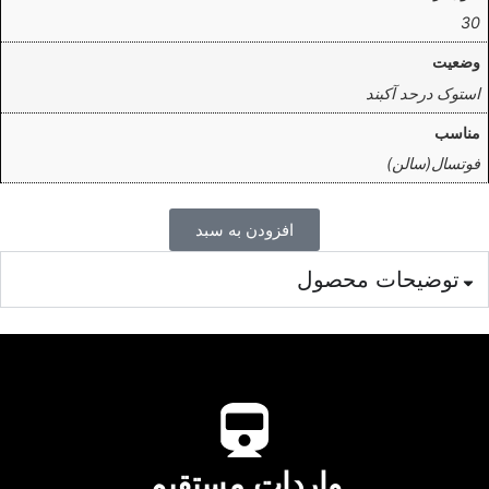
30
وضعیت
استوک درحد آکبند
مناسب
فوتسال(سالن)
افزودن به سبد
توضیحات محصول
واردات مستقیم